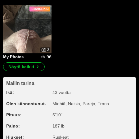
ILMAISEKSI
2
96
My Photos
Näytä kaikki
Mallin tarina
Ikä:
43 vuotta
Olen kiinnostunut:
Miehiä, Naisia, Pareja, Trans
Pituus:
5'10"
Paino:
187 lb
Hiukset:
Ruskeat