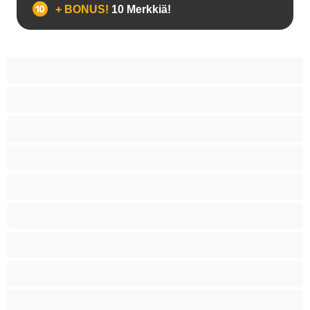
+ BONUS!
10 Merkkiä!
Anaali
Bi
Hetero
Homoja
Iso kulli
Karhuja
Lihaksikkaita
Paras yksityishenkilöille
Pareja