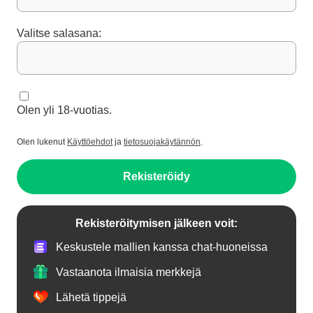
Valitse salasana:
Olen yli 18-vuotias.
Olen lukenut
Käyttöehdot
ja
tietosuojakäytännön
.
Rekisteröidy
Rekisteröitymisen jälkeen voit:
Keskustele mallien kanssa chat-huoneissa
Vastaanota ilmaisia merkkejä
Lähetä tippejä