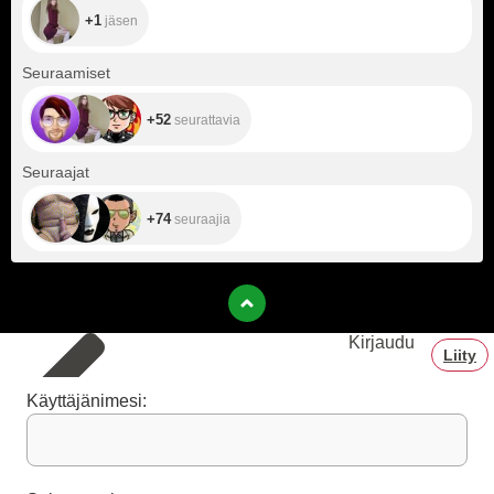
+1
jäsen
+52
Seuraamiset
+52
seurattavia
+74
Seuraajat
+74
seuraajia
Kirjaudu
Liity
Käyttäjänimesi: