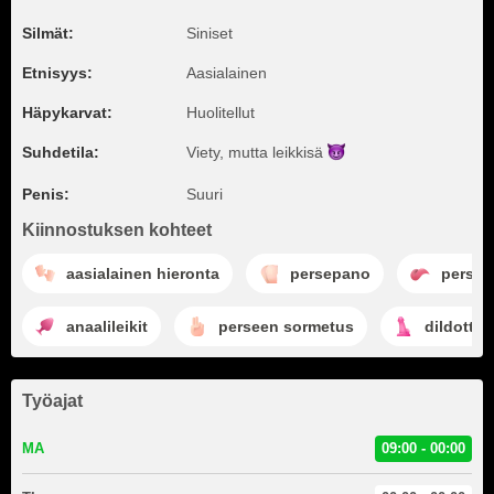
Silmät:
Siniset
Etnisyys:
Aasialainen
Häpykarvat:
Huolitellut
Suhdetila:
Viety, mutta
leikkisä
Penis:
Suuri
Kiinnostuksen kohteet
aasialainen hieronta
persepano
persee
anaalileikit
perseen sormetus
dildotta
Työajat
MA
09:00 - 00:00