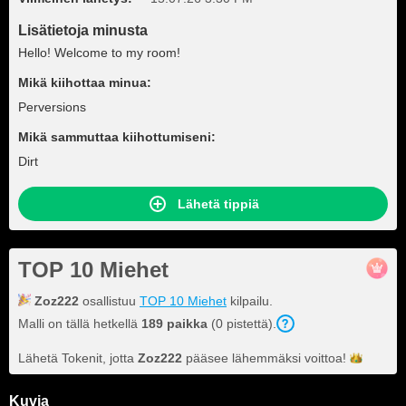
Lisätietoja minusta
Hello! Welcome to my room!
Mikä kiihottaa minua:
Perversions
Mikä sammuttaa kiihottumiseni:
Dirt
Lähetä tippiä
TOP 10 Miehet
Zoz222
osallistuu
TOP 10 Miehet
kilpailu.
Malli on tällä hetkellä
189 paikka
(0 pistettä).
Lähetä Tokenit, jotta
Zoz222
pääsee lähemmäksi
voittoa!
Kuvia