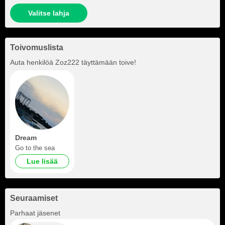
Valitse lahja
Toivomuslista
Auta henkilöä
Zoz222
täyttämään toive!
Dream
Go to the sea
Lue lisää
Seuraamiset
+1
Parhaat jäsenet