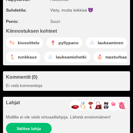
Suhdetila:
Viety, mutta
leikkisä
Penis:
Suuri
Kiinnostuksen kohteet
kiusoittelu
pyllypano
laukeaminen
runkkaus
laukeamishetki
masturbaatio
Kommentit (0)
Ei vielä kommentteja
Lahjat
Mallilla ei ole vielä virtuaalilahjoja. Lähetä ensimmäinen!
Valitse lahja