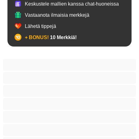
Keskustele mallien kanssa chat-huoneissa
Vastaanota ilmaisia merkkejä
Lähetä tippejä
+ BONUS!
10 Merkkiä!
Anaali
Bi
Hetero
Homoja
Iso kulli
Karhuja