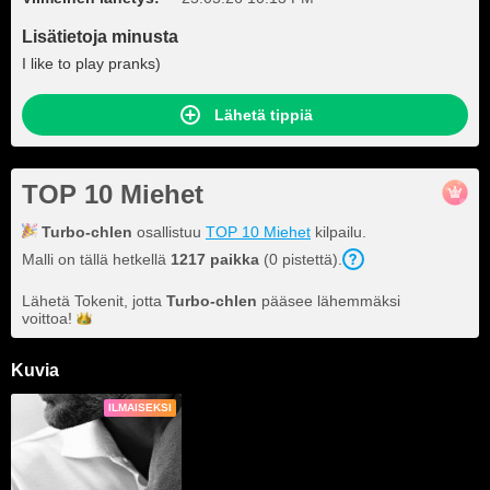
Lisätietoja minusta
I like to play pranks)
Lähetä tippiä
TOP 10 Miehet
Turbo-chlen
osallistuu
TOP 10 Miehet
kilpailu.
Malli on tällä hetkellä
1217 paikka
(0 pistettä).
Lähetä Tokenit, jotta
Turbo-chlen
pääsee lähemmäksi
voittoa!
Kuvia
ILMAISEKSI