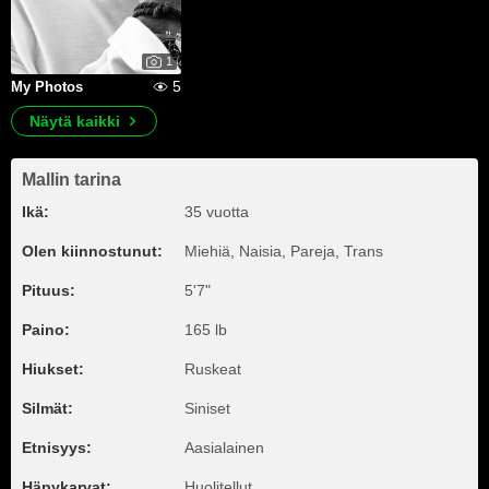
1
5
My Photos
Näytä kaikki
Mallin tarina
Ikä:
35 vuotta
Olen kiinnostunut:
Miehiä, Naisia, Pareja, Trans
Pituus:
5'7"
Paino:
165 lb
Hiukset:
Ruskeat
Silmät:
Siniset
Etnisyys:
Aasialainen
Häpykarvat:
Huolitellut