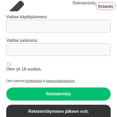
Rekisteröidy
Kirjaudu
Valitse käyttäjänimesi:
Valitse salasana:
Olen yli 18-vuotias.
Olen lukenut
Käyttöehdot
ja
tietosuojakäytännön
.
Rekisteröidy
Rekisteröitymisen jälkeen voit: