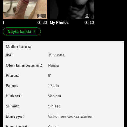
1
1
33
13
I
My Photos
Näytä kaikki
Mallin tarina
Ikä:
35 vuotta
Olen kiinnostunut:
Naisia
Pituus:
6'
Paino:
174 lb
Hiukset:
Vaaleat
Silmät:
Siniset
Etnisyys:
Valkoinen/Kaukasialainen
Häpykarvat:
Ajellut