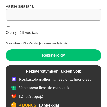
Valitse salasana:
Olen yli 18-vuotias.
Olen lukenut
Käyttöehdot
ja
tietosuojakäytännön
.
Rekisteröidy
Rekisteröitymisen jälkeen voit:
Keskustele mallien kanssa chat-huoneissa
Vastaanota ilmaisia merkkejä
Lähetä tippejä
+ BONUS!
10 Merkkiä!