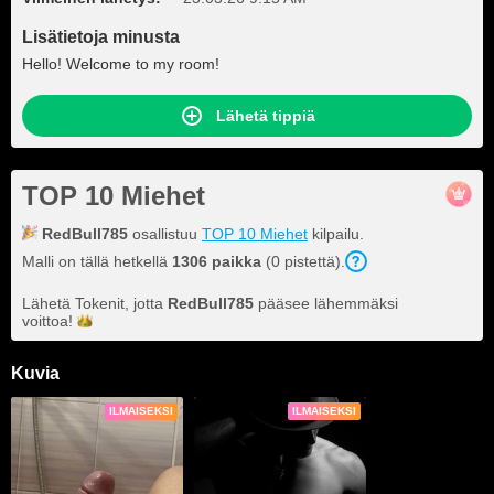
Lisätietoja minusta
Hello! Welcome to my room!
Lähetä tippiä
TOP 10 Miehet
RedBull785
osallistuu
TOP 10 Miehet
kilpailu.
Malli on tällä hetkellä
1306 paikka
(0 pistettä).
Lähetä Tokenit, jotta
RedBull785
pääsee lähemmäksi
voittoa!
Kuvia
ILMAISEKSI
ILMAISEKSI