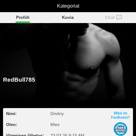
RedBull785
Kategoriat
Profiili
Kuvia
Chat
RedBull785
Nimi:
Dmitriy
Mikä on
FanBoost?
Olen:
Mies
Viimeinen lähetys:
23.03.26 9:15 AM