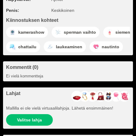
Penis:
Keskikoinen
Kiinnostuksen kohteet
kamerashow
sperman vaihto
siemensy
chattailu
laukeaminen
nautinto
Kommentit (0)
Ei vielä kommentteja
Lahjat
Mallilla ei ole vielä virtuaalilahjoja. Lähetä ensimmäinen!
Valitse lahja