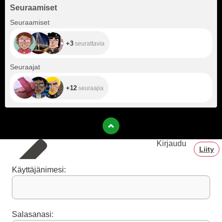
Seuraamiset
+3
Seuraamiset
+3
seurattavia
+12
Seuraajat
+12
seuraajia
Kirjaudu
Liity
Käyttäjänimesi:
Salasanasi: