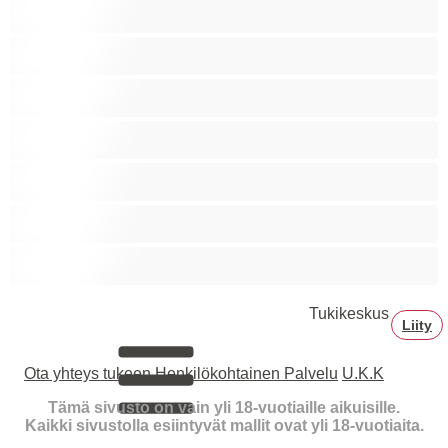
Homoja
Iso kulli
Karhuja
Lihaksikkaita
Paras yksityishenkilöille
Pareja
Yliopistosta
Tukikeskus
Liity
Ota yhteys tukeen
Henkilökohtainen Palvelu
U.K.K
Tämä sivusto on vain yli 18-vuotiaille aikuisille.
Kaikki sivustolla esiintyvät mallit ovat yli 18-vuotiaita.