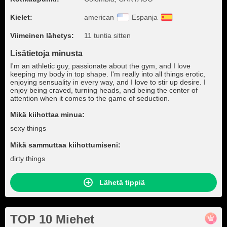
Kielet:
american
Espanja
Viimeinen lähetys:
11 tuntia sitten
Lisätietoja minusta
I'm an athletic guy, passionate about the gym, and I love
keeping my body in top shape. I'm really into all things erotic,
enjoying sensuality in every way, and I love to stir up desire. I
enjoy being craved, turning heads, and being the center of
attention when it comes to the game of seduction.
Mikä kiihottaa minua:
sexy things
Mikä sammuttaa kiihottumiseni:
dirty things
Lähetä tippiä
TOP 10 Miehet