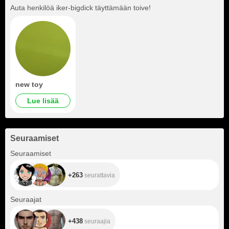
Auta henkilöä
iker-bigdick
täyttämään toive!
new toy
Lue lisää
Seuraamiset
+263
Seuraamiset
+263
seurattavia
+438
Seuraajat
+438
seuraajia