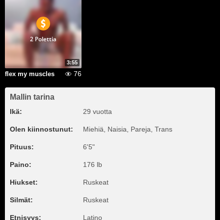
2 Polettia
3:55
76
flex my muscles
Mallin tarina
Ikä:
29 vuotta
Olen kiinnostunut:
Miehiä, Naisia, Pareja, Trans
Pituus:
6'5"
Paino:
176 lb
Hiukset:
Ruskeat
Silmät:
Ruskeat
Etnisyys:
Latino