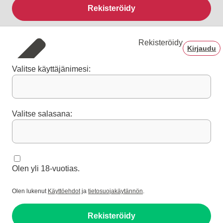
Rekisteröidy
Rekisteröidy
Kirjaudu
Valitse käyttäjänimesi:
Valitse salasana:
Olen yli 18-vuotias.
Olen lukenut
Käyttöehdot
ja
tietosuojakäytännön
.
Rekisteröidy