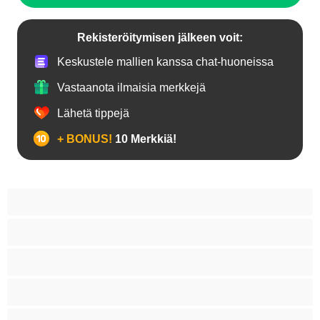
Rekisteröitymisen jälkeen voit:
Keskustele mallien kanssa chat-huoneissa
Vastaanota ilmaisia merkkejä
Lähetä tippejä
+ BONUS!
10 Merkkiä!
Anaali
Bi
Hetero
Homoja
Iso kulli