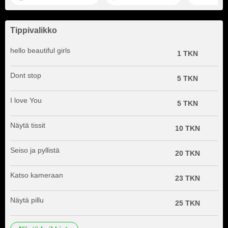
Tippivalikko
hello beautiful girls
1 TKN
Dont stop
5 TKN
I love You
5 TKN
Näytä tissit
10 TKN
Seiso ja pyllistä
20 TKN
Katso kameraan
23 TKN
Näytä pillu
25 TKN