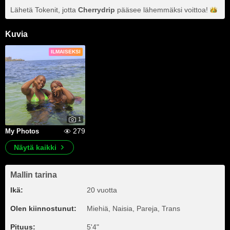
Lähetä Tokenit, jotta
Cherrydrip
pääsee lähemmäksi
voittoa!
Kuvia
ILMAISEKSI
1
279
My Photos
Näytä kaikki
Mallin tarina
Ikä:
20 vuotta
Olen kiinnostunut:
Miehiä, Naisia, Pareja, Trans
Pituus:
5'4"