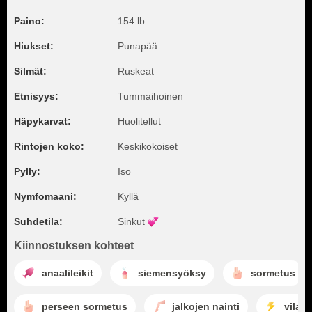
Paino:
154 lb
Hiukset:
Punapää
Silmät:
Ruskeat
Etnisyys:
Tummaihoinen
Häpykarvat:
Huolitellut
Rintojen koko:
Keskikokoiset
Pylly:
Iso
Nymfomaani:
Kyllä
Suhdetila:
Sinkut
Kiinnostuksen kohteet
anaalileikit
siemensyöksy
sormetus
perseen sormetus
jalkojen nainti
vilaut