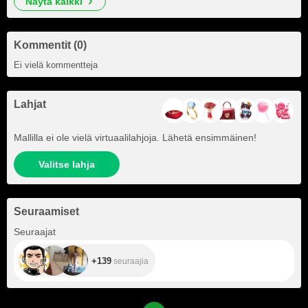
näytä kaikki
Kommentit (0)
Ei vielä kommentteja
Lahjat
Mallilla ei ole vielä virtuaalilahjoja. Lähetä ensimmäinen!
Valitse lahja
Seuraamiset
+139
Seuraajat
+139
seuraajia