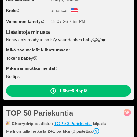
Kielet:
american
Viimeinen lähetys:
18.07.26 7:55 PM
Lisätietoja minusta
Nasty gals ready to satisfy your desires baby🥵🥵❤️
Mikä saa meidät kiihottumaan:
Tokens babey🥵
Mikä sammuttaa meidät:
No tips
Lähetä tippiä
TOP 50 Pariskuntia
Cherrydrip
osallistuu
TOP 50 Pariskuntia
kilpailu.
Malli on tällä hetkellä
241 paikka
(0 pistettä).