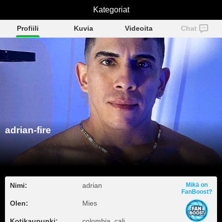
Kategoriat
adrian-fire
Profiili
Kuvia
Videoita
Chat
adrian-fire
Nimi:
adrian
Mikä on
FanBoost?
Olen:
Mies
Kotikaupunki:
colombia, cali