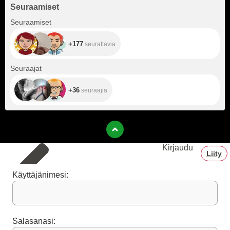
Seuraamiset
+177
Seuraamiset
+177
seurattavia
+36
Seuraajat
+36
seuraajia
Kirjaudu
Liity
Käyttäjänimesi:
Salasanasi: