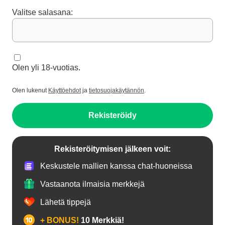
Valitse salasana:
Olen yli 18-vuotias.
Olen lukenut
Käyttöehdot
ja
tietosuojakäytännön
.
Rekisteröidy
Rekisteröitymisen jälkeen voit:
Keskustele mallien kanssa chat-huoneissa
Vastaanota ilmaisia merkkejä
Lähetä tippejä
+ BONUS!
10 Merkkiä!