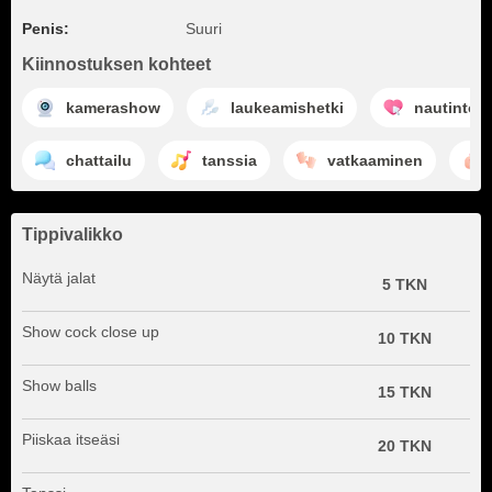
Penis:
Suuri
Kiinnostuksen kohteet
kamerashow
laukeamishetki
nautinto
chattailu
tanssia
vatkaaminen
Tippivalikko
Näytä jalat
5 TKN
Show cock close up
10 TKN
Show balls
15 TKN
Piiskaa itseäsi
20 TKN