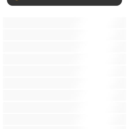
Anaali
Bi
Hetero
Homoja
Iso kulli
Karhuja
Lihaksikkaita
Paras yksityishenkilöille
Pareja
Yliopistosta