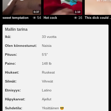
80 Poletti
0:37
1:10
54
16
sweet temptation
Hot cock
This dick could
Mallin tarina
Ikä:
33 vuotta
Olen kiinnostunut:
Naisia
Pituus:
5'5"
Paino:
148 lb
Hiukset:
Ruskeat
Silmät:
Vihreät
Etnisyys:
Latino
Häpykarvat:
Ajellut
Suhdetila:
Yksittäinen