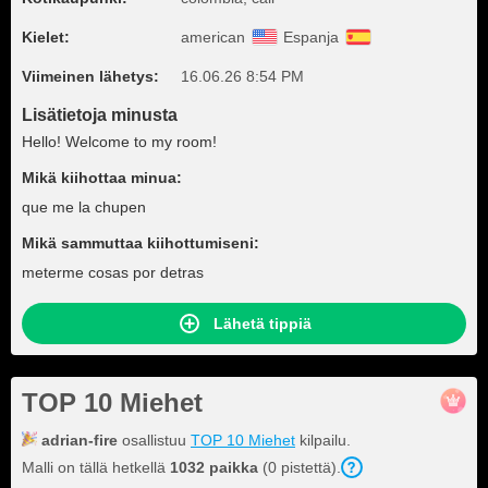
Kielet:
american
Espanja
Viimeinen lähetys:
16.06.26 8:54 PM
Lisätietoja minusta
Hello! Welcome to my room!
Mikä kiihottaa minua:
que me la chupen
Mikä sammuttaa kiihottumiseni:
meterme cosas por detras
Lähetä tippiä
TOP 10 Miehet
adrian-fire
osallistuu
TOP 10 Miehet
kilpailu.
Malli on tällä hetkellä
1032 paikka
(0 pistettä).